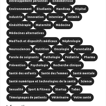
Développement personnel
Endométriose
Environnement
Etudiants
Handicap
Hôpital
Industrie
Innovation
Interview
Intimité
Kinésithérapie
Maternité
Médecine
Médecines alternatives
MedTech et dispositifs médicaux
Néphrologie
Neurosciences
Nutrition
Oncologie
Parentalité
Parole de soignants
Pathologie
Pédiatrie
Pharma
Prévention
Psychologie
Recherche clinique
Santé des enfants
Santé des femmes
Santé mentale
Santé numérique et technologies de la santé
Science
Sexualité
Sport & Fitness
Startup
Tabac
Témoignages de patients
Vétérinaire
Votre santé