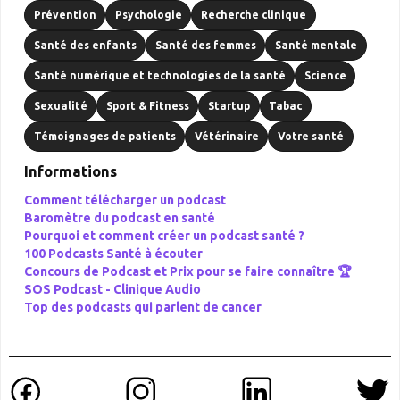
Prévention
Psychologie
Recherche clinique
Santé des enfants
Santé des femmes
Santé mentale
Santé numérique et technologies de la santé
Science
Sexualité
Sport & Fitness
Startup
Tabac
Témoignages de patients
Vétérinaire
Votre santé
Informations
Comment télécharger un podcast
Baromètre du podcast en santé
Pourquoi et comment créer un podcast santé ?
100 Podcasts Santé à écouter
Concours de Podcast et Prix pour se faire connaître 🏆
SOS Podcast -
Clinique Audio
Top des podcasts qui parlent de cancer