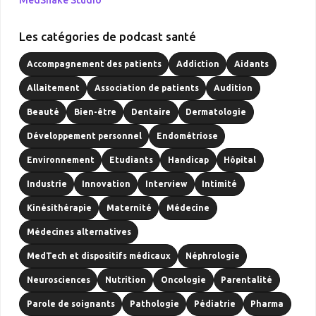
Les catégories de podcast santé
Accompagnement des patients
Addiction
Aidants
Allaitement
Association de patients
Audition
Beauté
Bien-être
Dentaire
Dermatologie
Développement personnel
Endométriose
Environnement
Etudiants
Handicap
Hôpital
Industrie
Innovation
Interview
Intimité
Kinésithérapie
Maternité
Médecine
Médecines alternatives
MedTech et dispositifs médicaux
Néphrologie
Neurosciences
Nutrition
Oncologie
Parentalité
Parole de soignants
Pathologie
Pédiatrie
Pharma