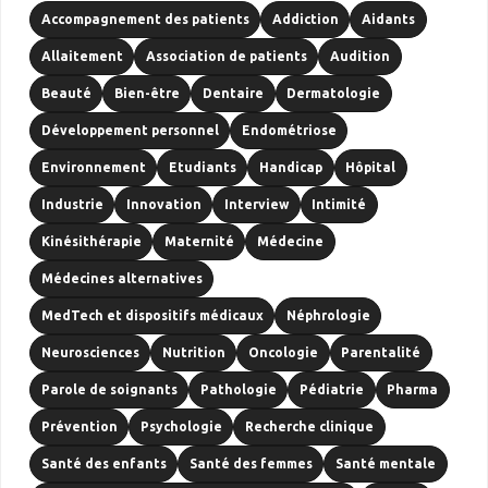
Accompagnement des patients
Addiction
Aidants
Allaitement
Association de patients
Audition
Beauté
Bien-être
Dentaire
Dermatologie
Développement personnel
Endométriose
Environnement
Etudiants
Handicap
Hôpital
Industrie
Innovation
Interview
Intimité
Kinésithérapie
Maternité
Médecine
Médecines alternatives
MedTech et dispositifs médicaux
Néphrologie
Neurosciences
Nutrition
Oncologie
Parentalité
Parole de soignants
Pathologie
Pédiatrie
Pharma
Prévention
Psychologie
Recherche clinique
Santé des enfants
Santé des femmes
Santé mentale