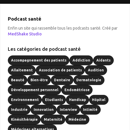
Podcast santé
Enfin un site qui rassemble tous les podcasts santé. Créé par
MedShake Studio
Les catégories de podcast santé
Accompagnement des patients
Addiction
Aidants
Allaitement
Association de patients
Audition
Beauté
Bien-être
Dentaire
Dermatologie
Développement personnel
Endométriose
Environnement
Etudiants
Handicap
Hôpital
Industrie
Innovation
Interview
Intimité
Kinésithérapie
Maternité
Médecine
Médecines alternatives