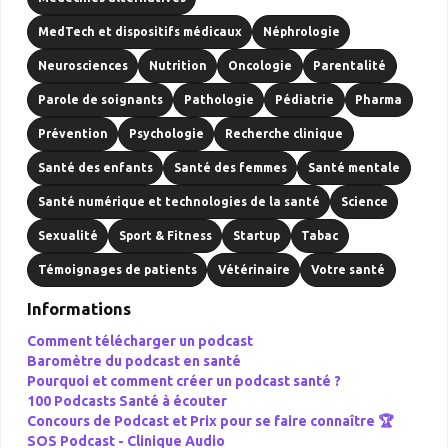
MedTech et dispositifs médicaux
Néphrologie
Neurosciences
Nutrition
Oncologie
Parentalité
Parole de soignants
Pathologie
Pédiatrie
Pharma
Prévention
Psychologie
Recherche clinique
Santé des enfants
Santé des femmes
Santé mentale
Santé numérique et technologies de la santé
Science
Sexualité
Sport & Fitness
Startup
Tabac
Témoignages de patients
Vétérinaire
Votre santé
Informations
Comment télécharger un podcast
Baromètre du podcast en santé
Pourquoi et comment créer un podcast santé ?
100 Podcasts Santé à écouter
Concours de Podcast et Prix pour se faire connaître 🏆
SOS Podcast -
Clinique Audio