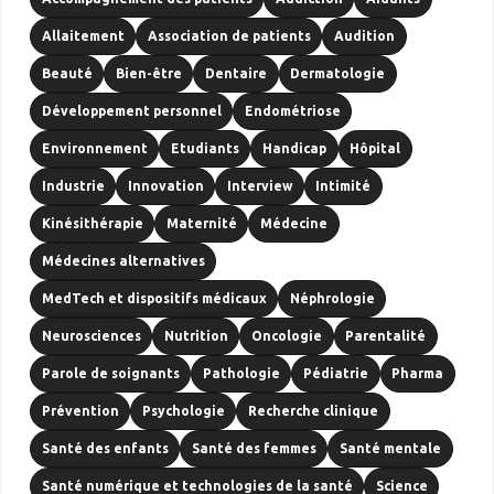
Allaitement
Association de patients
Audition
Beauté
Bien-être
Dentaire
Dermatologie
Développement personnel
Endométriose
Environnement
Etudiants
Handicap
Hôpital
Industrie
Innovation
Interview
Intimité
Kinésithérapie
Maternité
Médecine
Médecines alternatives
MedTech et dispositifs médicaux
Néphrologie
Neurosciences
Nutrition
Oncologie
Parentalité
Parole de soignants
Pathologie
Pédiatrie
Pharma
Prévention
Psychologie
Recherche clinique
Santé des enfants
Santé des femmes
Santé mentale
Santé numérique et technologies de la santé
Science