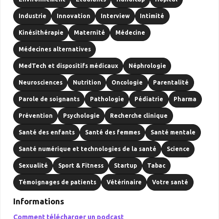
Industrie
Innovation
Interview
Intimité
Kinésithérapie
Maternité
Médecine
Médecines alternatives
MedTech et dispositifs médicaux
Néphrologie
Neurosciences
Nutrition
Oncologie
Parentalité
Parole de soignants
Pathologie
Pédiatrie
Pharma
Prévention
Psychologie
Recherche clinique
Santé des enfants
Santé des femmes
Santé mentale
Santé numérique et technologies de la santé
Science
Sexualité
Sport & Fitness
Startup
Tabac
Témoignages de patients
Vétérinaire
Votre santé
Informations
Comment télécharger un podcast