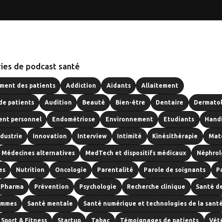
ies de podcast santé
ent des patients
Addiction
Aidants
Allaitement
de patients
Audition
Beauté
Bien-être
Dentaire
Dermato
nt personnel
Endométriose
Environnement
Etudiants
Hand
ndustrie
Innovation
Interview
Intimité
Kinésithérapie
Mat
Médecines alternatives
MedTech et dispositifs médicaux
Néphrol
es
Nutrition
Oncologie
Parentalité
Parole de soignants
P
Pharma
Prévention
Psychologie
Recherche clinique
Santé d
emmes
Santé mentale
Santé numérique et technologies de la sant
Sport & Fitness
Startup
Tabac
Témoignages de patients
Vét