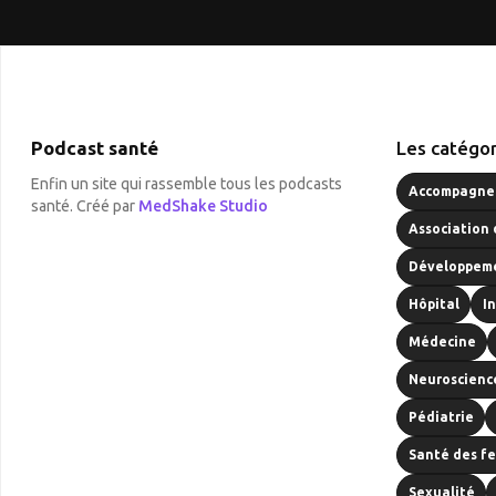
Podcast santé
Les catégor
Enfin un site qui rassemble tous les podcasts
Accompagnem
santé. Créé par
MedShake Studio
Association 
Développeme
Hôpital
I
Médecine
Neuroscienc
Pédiatrie
Santé des f
Sexualité