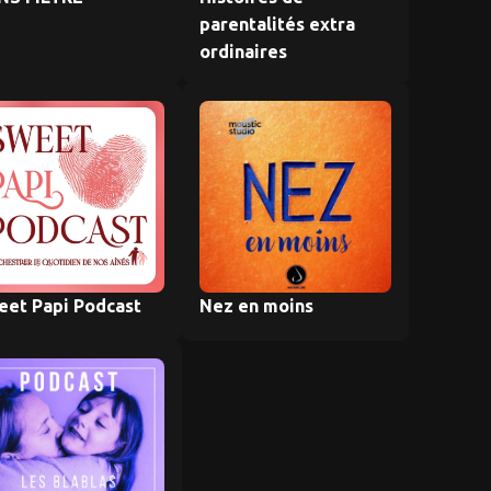
parentalités extra
ordinaires
eet Papi Podcast
Nez en moins