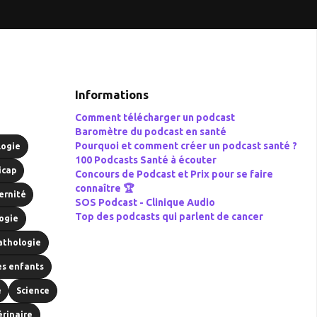
Informations
Comment télécharger un podcast
Baromètre du podcast en santé
Pourquoi et comment créer un podcast santé ?
logie
100 Podcasts Santé à écouter
icap
Concours de Podcast et Prix pour se faire
connaître 🏆
ernité
SOS Podcast -
Clinique Audio
Top des podcasts qui parlent de cancer
ogie
athologie
es enfants
é
Science
érinaire