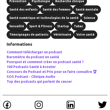
Prévention
Psychologie
Recherche clinique
Santé des enfants
Santé des femmes
Santé mentale
Santé numérique et technologies de la santé
Science
Sexualité
Sport & Fitness
Startup
Tabac
Témoignages de patients
Vétérinaire
Votre santé
Informations
Comment télécharger un podcast
Baromètre du podcast en santé
Pourquoi et comment créer un podcast santé ?
100 Podcasts Santé à écouter
Concours de Podcast et Prix pour se faire connaître 🏆
SOS Podcast -
Clinique Audio
Top des podcasts qui parlent de cancer