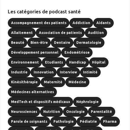
Les catégories de podcast santé
Accompagnement des patients
Addiction
Aidants
Allaitement
Association de patients
Audition
Beauté
Bien-être
Dentaire
Dermatologie
Développement personnel
Endométriose
Environnement
Etudiants
Handicap
Hôpital
Industrie
Innovation
Interview
Intimité
Kinésithérapie
Maternité
Médecine
Médecines alternatives
MedTech et dispositifs médicaux
Néphrologie
Neurosciences
Nutrition
Oncologie
Parentalité
Parole de soignants
Pathologie
Pédiatrie
Pharma