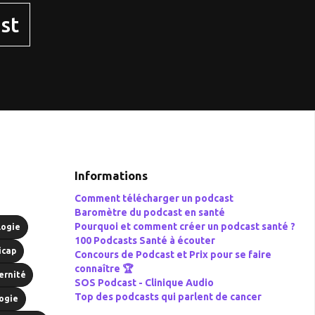
st
Informations
Comment télécharger un podcast
Baromètre du podcast en santé
Pourquoi et comment créer un podcast santé ?
logie
100 Podcasts Santé à écouter
icap
Concours de Podcast et Prix pour se faire
connaître 🏆
ernité
SOS Podcast -
Clinique Audio
Top des podcasts qui parlent de cancer
ogie