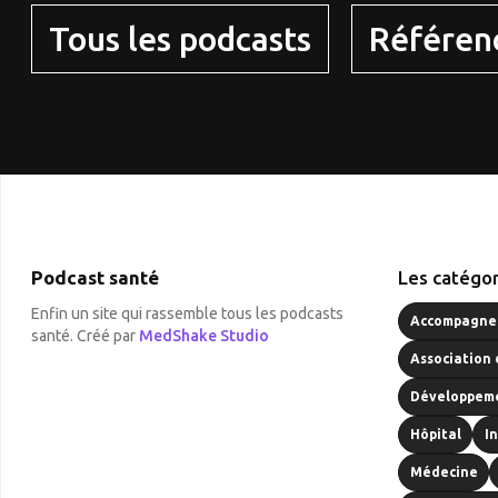
Tous les podcasts
Référen
Podcast santé
Les catégor
Enfin un site qui rassemble tous les podcasts
Accompagnem
santé. Créé par
MedShake Studio
Association 
Développeme
Hôpital
I
Médecine