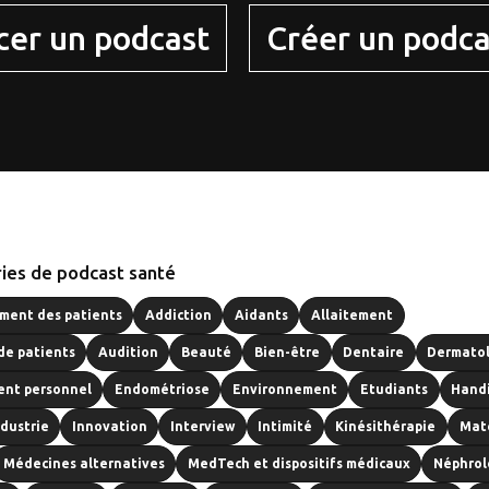
cer un podcast
Créer un podca
ies de podcast santé
ent des patients
Addiction
Aidants
Allaitement
de patients
Audition
Beauté
Bien-être
Dentaire
Dermato
nt personnel
Endométriose
Environnement
Etudiants
Hand
ndustrie
Innovation
Interview
Intimité
Kinésithérapie
Mat
Médecines alternatives
MedTech et dispositifs médicaux
Néphrol