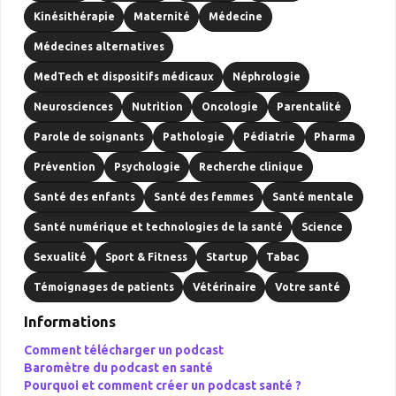
Kinésithérapie
Maternité
Médecine
Médecines alternatives
MedTech et dispositifs médicaux
Néphrologie
Neurosciences
Nutrition
Oncologie
Parentalité
Parole de soignants
Pathologie
Pédiatrie
Pharma
Prévention
Psychologie
Recherche clinique
Santé des enfants
Santé des femmes
Santé mentale
Santé numérique et technologies de la santé
Science
Sexualité
Sport & Fitness
Startup
Tabac
Témoignages de patients
Vétérinaire
Votre santé
Informations
Comment télécharger un podcast
Baromètre du podcast en santé
Pourquoi et comment créer un podcast santé ?