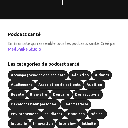
Podcast santé
Enfin un site qui rassemble tous les podcasts santé. Créé par
MedShake Studio
Les catégories de podcast santé
Accompagnement des patients
Addiction
Aidants
Allaitement
Association de patients
Audition
Beauté
Bien-être
Dentaire
Dermatologie
Développement personnel
Endométriose
Environnement
Etudiants
Handicap
Hôpital
Industrie
Innovation
Interview
Intimité