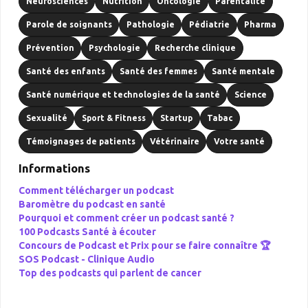
Neurosciences
Nutrition
Oncologie
Parentalité
Parole de soignants
Pathologie
Pédiatrie
Pharma
Prévention
Psychologie
Recherche clinique
Santé des enfants
Santé des femmes
Santé mentale
Santé numérique et technologies de la santé
Science
Sexualité
Sport & Fitness
Startup
Tabac
Témoignages de patients
Vétérinaire
Votre santé
Informations
Comment télécharger un podcast
Baromètre du podcast en santé
Pourquoi et comment créer un podcast santé ?
100 Podcasts Santé à écouter
Concours de Podcast et Prix pour se faire connaître 🏆
SOS Podcast -
Clinique Audio
Top des podcasts qui parlent de cancer