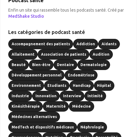
Podcast santé
Enfin un site qui rassemble tous les podcasts santé. Créé par
MedShake Studio
Les catégories de podcast santé
Accompagnement des patients
Addiction
Aidants
Allaitement
Association de patients
Audition
Beauté
Bien-être
Dentaire
Dermatologie
Développement personnel
Endométriose
Environnement
Etudiants
Handicap
Hôpital
Industrie
Innovation
Interview
Intimité
Kinésithérapie
Maternité
Médecine
Médecines alternatives
MedTech et dispositifs médicaux
Néphrologie