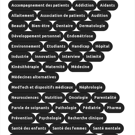
Accompagnement des patients
Addiction
Aidants
Allaitement
Association de patients
Audition
Beauté
Bien-être
Dentaire
Dermatologie
Développement personnel
Endométriose
Environnement
Etudiants
Handicap
Hôpital
Industrie
Innovation
Interview
Intimité
Kinésithérapie
Maternité
Médecine
Médecines alternatives
MedTech et dispositifs médicaux
Néphrologie
Neurosciences
Nutrition
Oncologie
Parentalité
Parole de soignants
Pathologie
Pédiatrie
Pharma
Prévention
Psychologie
Recherche clinique
Santé des enfants
Santé des femmes
Santé mentale