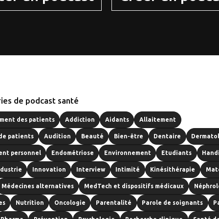
ies de podcast santé
ent des patients
Addiction
Aidants
Allaitement
de patients
Audition
Beauté
Bien-être
Dentaire
Dermato
nt personnel
Endométriose
Environnement
Etudiants
Hand
ndustrie
Innovation
Interview
Intimité
Kinésithérapie
Mat
Médecines alternatives
MedTech et dispositifs médicaux
Néphrol
es
Nutrition
Oncologie
Parentalité
Parole de soignants
P