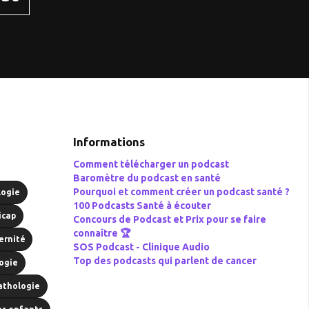
Informations
Comment télécharger un podcast
Baromètre du podcast en santé
Pourquoi et comment créer un podcast santé ?
logie
100 Podcasts Santé à écouter
icap
Concours de Podcast et Prix pour se faire
connaître 🏆
ernité
SOS Podcast -
Clinique Audio
Top des podcasts qui parlent de cancer
ogie
athologie