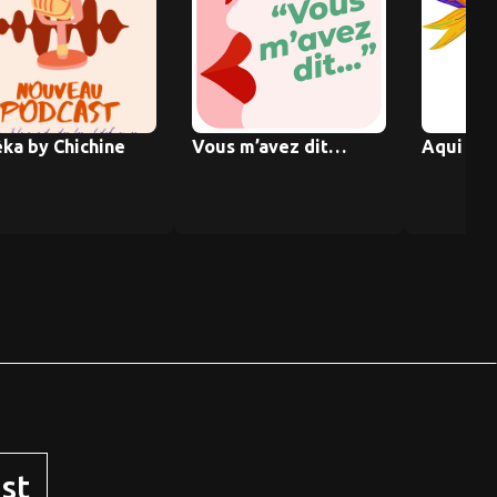
ka by Chichine
Vous m’avez dit…
Aqui Ba 
st