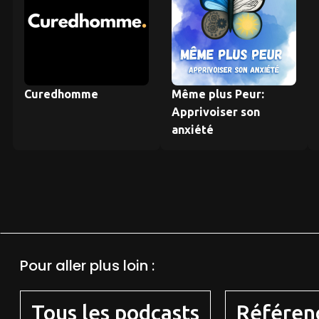
Curedhomme
Même plus Peur:
Apprivoiser son
anxiété
Pour aller plus loin :
Tous les podcasts
Référen