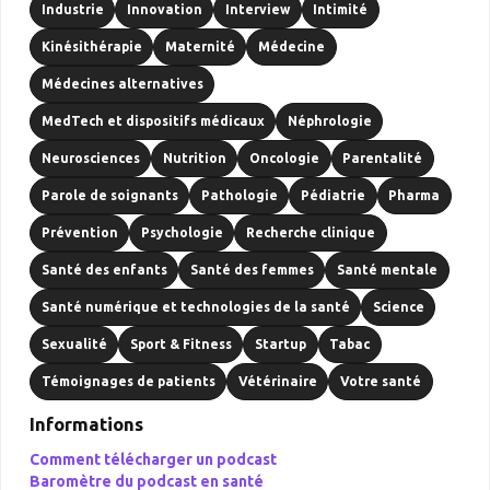
Industrie
Innovation
Interview
Intimité
Kinésithérapie
Maternité
Médecine
Médecines alternatives
MedTech et dispositifs médicaux
Néphrologie
Neurosciences
Nutrition
Oncologie
Parentalité
Parole de soignants
Pathologie
Pédiatrie
Pharma
Prévention
Psychologie
Recherche clinique
Santé des enfants
Santé des femmes
Santé mentale
Santé numérique et technologies de la santé
Science
Sexualité
Sport & Fitness
Startup
Tabac
Témoignages de patients
Vétérinaire
Votre santé
Informations
Comment télécharger un podcast
Baromètre du podcast en santé