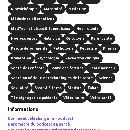
Kinésithérapie
Maternité
Médecine
Médecines alternatives
MedTech et dispositifs médicaux
Néphrologie
Neurosciences
Nutrition
Oncologie
Parentalité
Parole de soignants
Pathologie
Pédiatrie
Pharma
Prévention
Psychologie
Recherche clinique
Santé des enfants
Santé des femmes
Santé mentale
Santé numérique et technologies de la santé
Science
Sexualité
Sport & Fitness
Startup
Tabac
Témoignages de patients
Vétérinaire
Votre santé
Informations
Comment télécharger un podcast
Baromètre du podcast en santé
Pourquoi et comment créer un podcast santé ?