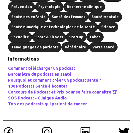
Prévention
Psychologie
Recherche clinique
Santé des enfants
Santé des femmes
Santé mentale
Santé numérique et technologies de la santé
Science
Sexualité
Sport & Fitness
Startup
Tabac
Témoignages de patients
Vétérinaire
Votre santé
Informations
Comment télécharger un podcast
Baromètre du podcast en santé
Pourquoi et comment créer un podcast santé ?
100 Podcasts Santé à écouter
Concours de Podcast et Prix pour se faire connaître 🏆
SOS Podcast -
Clinique Audio
Top des podcasts qui parlent de cancer