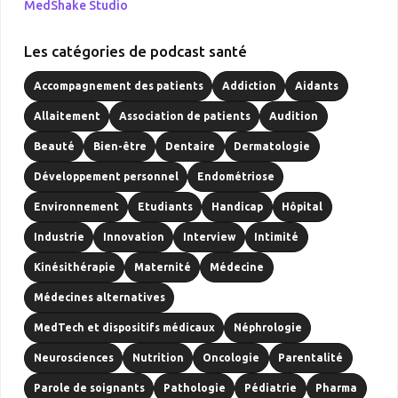
MedShake Studio
Les catégories de podcast santé
Accompagnement des patients
Addiction
Aidants
Allaitement
Association de patients
Audition
Beauté
Bien-être
Dentaire
Dermatologie
Développement personnel
Endométriose
Environnement
Etudiants
Handicap
Hôpital
Industrie
Innovation
Interview
Intimité
Kinésithérapie
Maternité
Médecine
Médecines alternatives
MedTech et dispositifs médicaux
Néphrologie
Neurosciences
Nutrition
Oncologie
Parentalité
Parole de soignants
Pathologie
Pédiatrie
Pharma