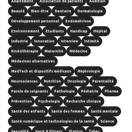
Allaitement
Association de patients
Audition
Beauté
Bien-être
Dentaire
Dermatologie
Développement personnel
Endométriose
Environnement
Etudiants
Handicap
Hôpital
Industrie
Innovation
Interview
Intimité
Kinésithérapie
Maternité
Médecine
Médecines alternatives
MedTech et dispositifs médicaux
Néphrologie
Neurosciences
Nutrition
Oncologie
Parentalité
Parole de soignants
Pathologie
Pédiatrie
Pharma
Prévention
Psychologie
Recherche clinique
Santé des enfants
Santé des femmes
Santé mentale
Santé numérique et technologies de la santé
Science
Sexualité
Sport & Fitness
Startup
Tabac