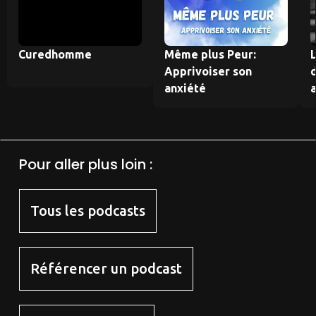
Curedhomme
Même plus Peur:
L
Apprivoiser son
anxiété
Pour aller plus loin :
Tous les podcasts
Référencer un podcast