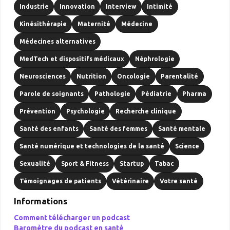
Industrie
Innovation
Interview
Intimité
Kinésithérapie
Maternité
Médecine
Médecines alternatives
MedTech et dispositifs médicaux
Néphrologie
Neurosciences
Nutrition
Oncologie
Parentalité
Parole de soignants
Pathologie
Pédiatrie
Pharma
Prévention
Psychologie
Recherche clinique
Santé des enfants
Santé des femmes
Santé mentale
Santé numérique et technologies de la santé
Science
Sexualité
Sport & Fitness
Startup
Tabac
Témoignages de patients
Vétérinaire
Votre santé
Informations
Comment télécharger un podcast
Baromètre du podcast en santé