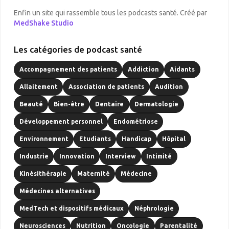
Enfin un site qui rassemble tous les podcasts santé. Créé par
MedShake Studio
Les catégories de podcast santé
Accompagnement des patients
Addiction
Aidants
Allaitement
Association de patients
Audition
Beauté
Bien-être
Dentaire
Dermatologie
Développement personnel
Endométriose
Environnement
Etudiants
Handicap
Hôpital
Industrie
Innovation
Interview
Intimité
Kinésithérapie
Maternité
Médecine
Médecines alternatives
MedTech et dispositifs médicaux
Néphrologie
Neurosciences
Nutrition
Oncologie
Parentalité