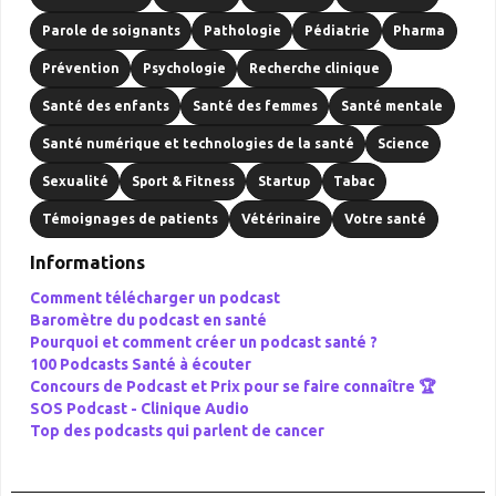
Parole de soignants
Pathologie
Pédiatrie
Pharma
Prévention
Psychologie
Recherche clinique
Santé des enfants
Santé des femmes
Santé mentale
Santé numérique et technologies de la santé
Science
Sexualité
Sport & Fitness
Startup
Tabac
Témoignages de patients
Vétérinaire
Votre santé
Informations
Comment télécharger un podcast
Baromètre du podcast en santé
Pourquoi et comment créer un podcast santé ?
100 Podcasts Santé à écouter
Concours de Podcast et Prix pour se faire connaître 🏆
SOS Podcast -
Clinique Audio
Top des podcasts qui parlent de cancer