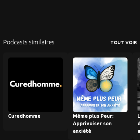
Podcasts similaires
TOUT VOIR
Curedhomme
Même plus Peur:
L
Apprivoiser son
anxiété