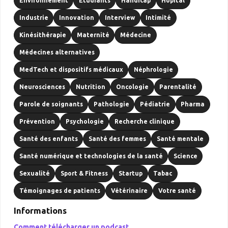
Environnement
Etudiants
Handicap
Hôpital
Industrie
Innovation
Interview
Intimité
Kinésithérapie
Maternité
Médecine
Médecines alternatives
MedTech et dispositifs médicaux
Néphrologie
Neurosciences
Nutrition
Oncologie
Parentalité
Parole de soignants
Pathologie
Pédiatrie
Pharma
Prévention
Psychologie
Recherche clinique
Santé des enfants
Santé des femmes
Santé mentale
Santé numérique et technologies de la santé
Science
Sexualité
Sport & Fitness
Startup
Tabac
Témoignages de patients
Vétérinaire
Votre santé
Informations
Comment télécharger un podcast