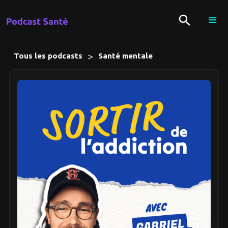
>
Tous les podcasts
Santé mentale