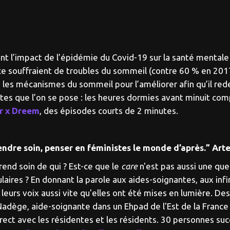
t l’impact de l’épidémie du Covid-19 sur la santé mentale
ce souffraient de troubles du sommeil (contre 60 % en 2017
 les mécanismes du sommeil pour l’améliorer afin qu’il re
es que l’on se pose : les heures dormies avant minuit com
ir x Dreem
, des épisodes courts de 2 minutes.
rendre soin, penser en féministes le monde d’après.” Art
rend soin de qui ? Est-ce que le
care
n'est pas aussi une qu
laires ? En donnant la parole aux aides-soignantes, aux inf
 leurs voix aussi vite qu'elles ont été mises en lumière. 
dège, aide-soignante dans un Ehpad de l'Est de la France :
direct avec les résidentes et les résidents. 30 personnes s