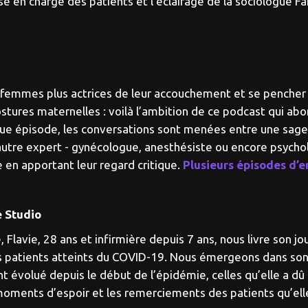
ise en charge des patients et l’éclairage de la sociologue 
es femmes plus actrices de leur accouchement et se pencher
stures maternelles : voilà l’ambition de ce podcast qui ab
aque épisode, les conversations sont menées entre une sag
autre expert - gynécologue, anesthésiste ou encore psychol
e en apportant leur regard critique.
Plusieurs épisodes d’e
e Studio
Flavie, 28 ans et infirmière depuis 7 ans, nous livre son jour
les patients atteints du COVID-19. Nous émergeons dans son
t évolué depuis le début de l’épidémie, celles qu’elle a dû
es moments d’espoir et les remerciements des patients qu’e