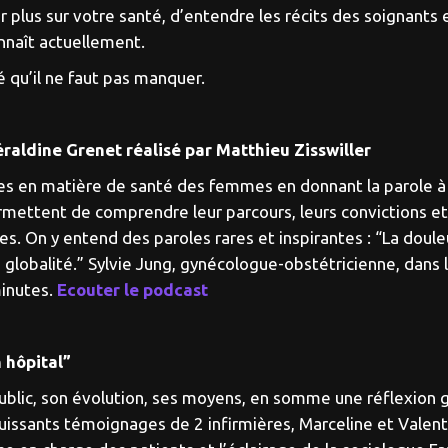
plus sur votre santé, d’entendre les récits des soignants et 
nnaît actuellement.
té qu’il ne faut pas manquer.
raldine Grenet réalisé par Matthieu Zisswiller
bles en matière de santé des femmes en donnant la parole
ettent de comprendre leur parcours, leurs convictions et 
. On y entend des paroles rares et inspirantes : “La douleu
a globalité.” Sylvie Jung, gynécologue-obstétricienne, dans 
minutes.
Ecouter le podcast
n hôpital”
ublic, son évolution, ses moyens, en somme une réflexion g
puissants témoignages de 2 infirmières, Marceline et Valent