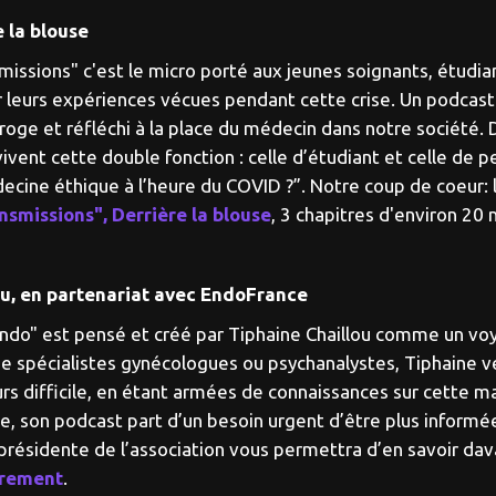
e la blouse
smissions" c'est le micro porté aux jeunes soignants, étudi
r leurs expériences vécues pendant cette crise. Un podcast 
terroge et réfléchi à la place du médecin dans notre société
ent cette double fonction : celle d’étudiant et celle de 
ecine éthique à l’heure du COVID ?”. Notre coup de coeur: 
nsmissions", Derrière la blouse
, 3 chapitres d'environ 20 
ou, en partenariat avec EndoFrance
d'endo" est pensé et créé par Tiphaine Chaillou comme un v
e spécialistes gynécologues ou psychanalystes, Tiphaine ve
urs difficile, en étant armées de connaissances sur cette
, son podcast part d’un besoin urgent d’être plus informée
résidente de l’association vous permettra d’en savoir davan
trement
.