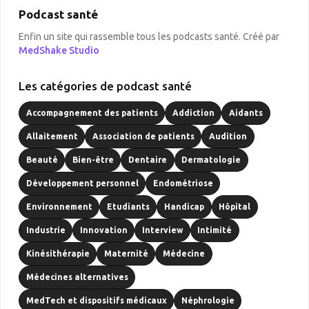
Podcast santé
Enfin un site qui rassemble tous les podcasts santé. Créé par
MedShake Studio
Les catégories de podcast santé
Accompagnement des patients
Addiction
Aidants
Allaitement
Association de patients
Audition
Beauté
Bien-être
Dentaire
Dermatologie
Développement personnel
Endométriose
Environnement
Etudiants
Handicap
Hôpital
Industrie
Innovation
Interview
Intimité
Kinésithérapie
Maternité
Médecine
Médecines alternatives
MedTech et dispositifs médicaux
Néphrologie