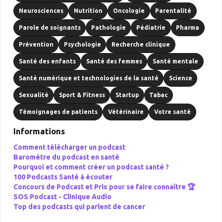
Neurosciences
Nutrition
Oncologie
Parentalité
Parole de soignants
Pathologie
Pédiatrie
Pharma
Prévention
Psychologie
Recherche clinique
Santé des enfants
Santé des femmes
Santé mentale
Santé numérique et technologies de la santé
Science
Sexualité
Sport & Fitness
Startup
Tabac
Témoignages de patients
Vétérinaire
Votre santé
Informations
Comment télécharger un podcast
Baromètre du podcast en santé
Pourquoi et comment créer un podcast santé ?
100 Podcasts Santé à écouter
Concours de Podcast et Prix pour se faire connaître 🏆
SOS Podcast -
Clinique Audio
Top des podcasts qui parlent de cancer