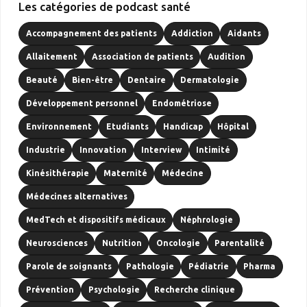
Les catégories de podcast santé
Accompagnement des patients
Addiction
Aidants
Allaitement
Association de patients
Audition
Beauté
Bien-être
Dentaire
Dermatologie
Développement personnel
Endométriose
Environnement
Etudiants
Handicap
Hôpital
Industrie
Innovation
Interview
Intimité
Kinésithérapie
Maternité
Médecine
Médecines alternatives
MedTech et dispositifs médicaux
Néphrologie
Neurosciences
Nutrition
Oncologie
Parentalité
Parole de soignants
Pathologie
Pédiatrie
Pharma
Prévention
Psychologie
Recherche clinique