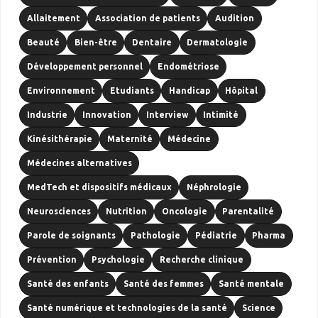
Allaitement
Association de patients
Audition
Beauté
Bien-être
Dentaire
Dermatologie
Développement personnel
Endométriose
Environnement
Etudiants
Handicap
Hôpital
Industrie
Innovation
Interview
Intimité
Kinésithérapie
Maternité
Médecine
Médecines alternatives
MedTech et dispositifs médicaux
Néphrologie
Neurosciences
Nutrition
Oncologie
Parentalité
Parole de soignants
Pathologie
Pédiatrie
Pharma
Prévention
Psychologie
Recherche clinique
Santé des enfants
Santé des femmes
Santé mentale
Santé numérique et technologies de la santé
Science