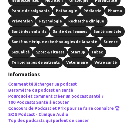
Neurosciences
Nutrition
Oncologie
Parentalité
Parole de soignants
Pathologie
Pédiatrie
Pharma
Prévention
Psychologie
Recherche clinique
Santé des enfants
Santé des femmes
Santé mentale
Santé numérique et technologies de la santé
Science
Sexualité
Sport & Fitness
Startup
Tabac
Témoignages de patients
Vétérinaire
Votre santé
Informations
Comment télécharger un podcast
Baromètre du podcast en santé
Pourquoi et comment créer un podcast santé ?
100 Podcasts Santé à écouter
Concours de Podcast et Prix pour se faire connaître 🏆
SOS Podcast -
Clinique Audio
Top des podcasts qui parlent de cancer