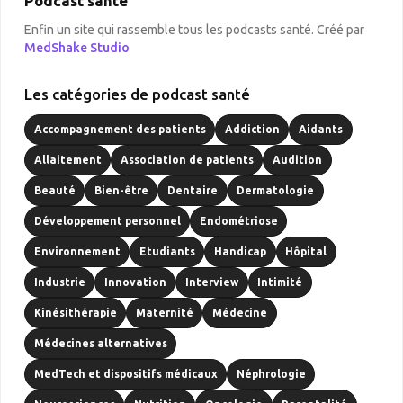
Podcast santé
Enfin un site qui rassemble tous les podcasts santé. Créé par
MedShake Studio
Les catégories de podcast santé
Accompagnement des patients
Addiction
Aidants
Allaitement
Association de patients
Audition
Beauté
Bien-être
Dentaire
Dermatologie
Développement personnel
Endométriose
Environnement
Etudiants
Handicap
Hôpital
Industrie
Innovation
Interview
Intimité
Kinésithérapie
Maternité
Médecine
Médecines alternatives
MedTech et dispositifs médicaux
Néphrologie