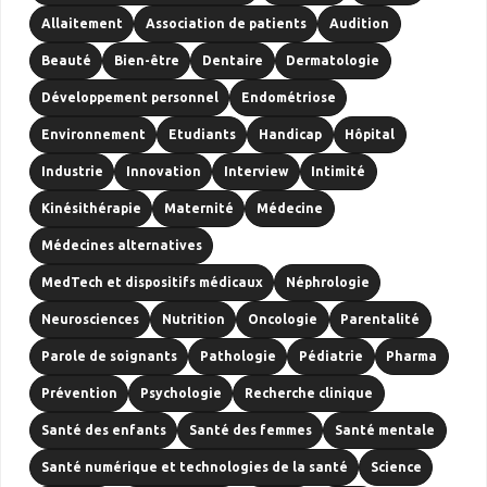
Allaitement
Association de patients
Audition
Beauté
Bien-être
Dentaire
Dermatologie
Développement personnel
Endométriose
Environnement
Etudiants
Handicap
Hôpital
Industrie
Innovation
Interview
Intimité
Kinésithérapie
Maternité
Médecine
Médecines alternatives
MedTech et dispositifs médicaux
Néphrologie
Neurosciences
Nutrition
Oncologie
Parentalité
Parole de soignants
Pathologie
Pédiatrie
Pharma
Prévention
Psychologie
Recherche clinique
Santé des enfants
Santé des femmes
Santé mentale
Santé numérique et technologies de la santé
Science