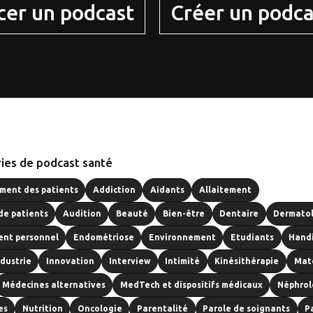
cer un podcast
Créer un podca
ies de podcast santé
ent des patients
Addiction
Aidants
Allaitement
de patients
Audition
Beauté
Bien-être
Dentaire
Dermato
nt personnel
Endométriose
Environnement
Etudiants
Hand
ndustrie
Innovation
Interview
Intimité
Kinésithérapie
Mat
Médecines alternatives
MedTech et dispositifs médicaux
Néphrol
es
Nutrition
Oncologie
Parentalité
Parole de soignants
P