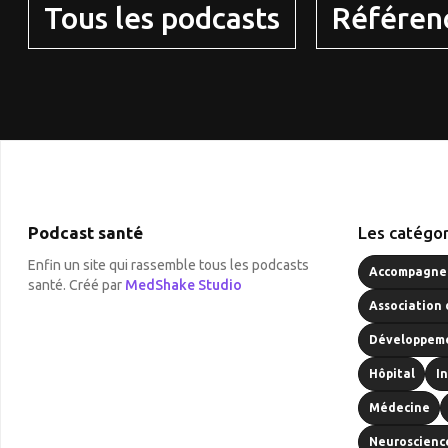
Tous les podcasts
Référen
Podcast santé
Les catégor
Enfin un site qui rassemble tous les podcasts
Accompagnem
santé. Créé par
MedShake Studio
Association 
Développeme
Hôpital
I
Médecine
Neuroscienc