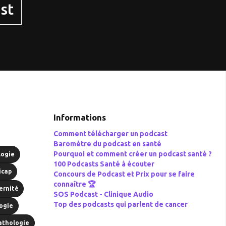
st
Informations
Comment télécharger un podcast
Baromètre du podcast en santé
Pourquoi et comment créer un podcast santé ?
logie
100 Podcasts Santé à écouter
icap
Concours de Podcast et Prix pour se faire
connaître 🏆
ernité
SOS Podcast -
Clinique Audio
Top des podcasts qui parlent de cancer
ogie
athologie