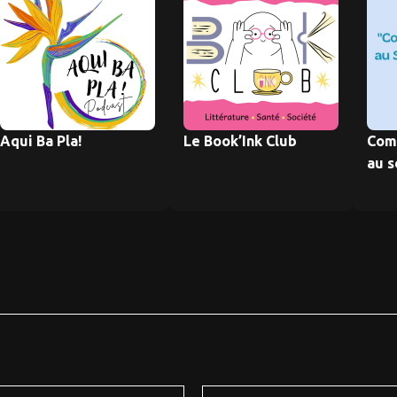
Aqui Ba Pla!
Le Book’Ink Club
ComS
au s