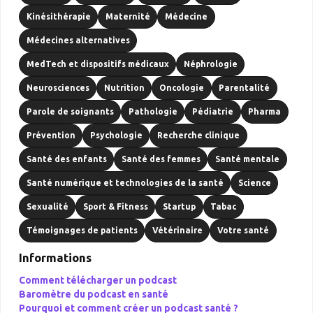
Kinésithérapie
Maternité
Médecine
Médecines alternatives
MedTech et dispositifs médicaux
Néphrologie
Neurosciences
Nutrition
Oncologie
Parentalité
Parole de soignants
Pathologie
Pédiatrie
Pharma
Prévention
Psychologie
Recherche clinique
Santé des enfants
Santé des femmes
Santé mentale
Santé numérique et technologies de la santé
Science
Sexualité
Sport & Fitness
Startup
Tabac
Témoignages de patients
Vétérinaire
Votre santé
Informations
Comment télécharger un podcast
Baromètre du podcast en santé
Pourquoi et comment créer un podcast santé ?