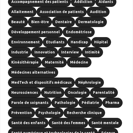
Accompagnement des patients
Addiction
Aidants
Allaitement
Association de patients
Audition
Beauté
Bien-être
Dentaire
Dermatologie
Développement personnel
Endométriose
Environnement
Etudiants
Handicap
Hôpital
Industrie
Innovation
Interview
Intimité
Kinésithérapie
Maternité
Médecine
Médecines alternatives
MedTech et dispositifs médicaux
Néphrologie
Neurosciences
Nutrition
Oncologie
Parentalité
Parole de soignants
Pathologie
Pédiatrie
Pharma
Prévention
Psychologie
Recherche clinique
Santé des enfants
Santé des femmes
Santé mentale
Santé numérique et technologies de la santé
Science