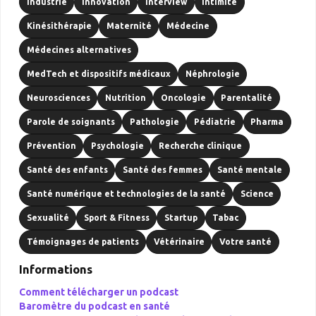
Industrie
Innovation
Interview
Intimité
Kinésithérapie
Maternité
Médecine
Médecines alternatives
MedTech et dispositifs médicaux
Néphrologie
Neurosciences
Nutrition
Oncologie
Parentalité
Parole de soignants
Pathologie
Pédiatrie
Pharma
Prévention
Psychologie
Recherche clinique
Santé des enfants
Santé des femmes
Santé mentale
Santé numérique et technologies de la santé
Science
Sexualité
Sport & Fitness
Startup
Tabac
Témoignages de patients
Vétérinaire
Votre santé
Informations
Comment télécharger un podcast
Baromètre du podcast en santé