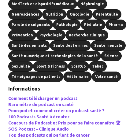
MedTech et dispositifs médicaux
Néphrologie
Neurosciences
Nutrition
Oncologie
Parentalité
Parole de soignants
Pathologie
Pédiatrie
Pharma
Prévention
Psychologie
Recherche clinique
Santé des enfants
Santé des femmes
Santé mentale
Santé numérique et technologies de la santé
Science
Sexualité
Sport & Fitness
Startup
Tabac
Témoignages de patients
Vétérinaire
Votre santé
Informations
Comment télécharger un podcast
Baromètre du podcast en santé
Pourquoi et comment créer un podcast santé ?
100 Podcasts Santé à écouter
Concours de Podcast et Prix pour se faire connaître 🏆
SOS Podcast -
Clinique Audio
Top des podcasts qui parlent de cancer