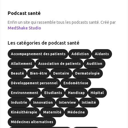
Podcast santé
Enfin un site qui rassemble tous les podcasts santé. Créé par
MedShake Studio
Les catégories de podcast santé
Accompagnement des patients
Addiction
Aidants
Allaitement
Association de patients
Audition
Beauté
Bien-être
Dentaire
Dermatologie
Développement personnel
Endométriose
Environnement
Etudiants
Handicap
Hôpital
Industrie
Innovation
Interview
Intimité
Kinésithérapie
Maternité
Médecine
Médecines alternatives