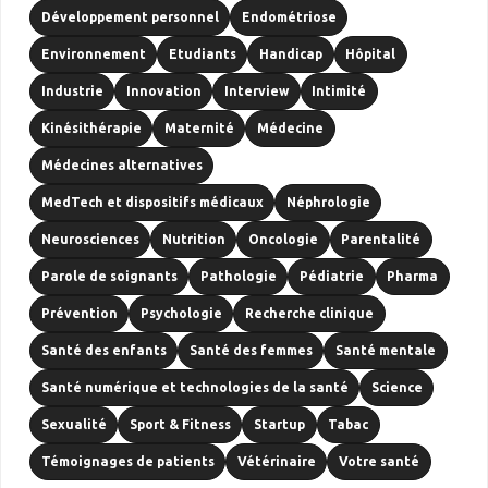
Développement personnel
Endométriose
Environnement
Etudiants
Handicap
Hôpital
Industrie
Innovation
Interview
Intimité
Kinésithérapie
Maternité
Médecine
Médecines alternatives
MedTech et dispositifs médicaux
Néphrologie
Neurosciences
Nutrition
Oncologie
Parentalité
Parole de soignants
Pathologie
Pédiatrie
Pharma
Prévention
Psychologie
Recherche clinique
Santé des enfants
Santé des femmes
Santé mentale
Santé numérique et technologies de la santé
Science
Sexualité
Sport & Fitness
Startup
Tabac
Témoignages de patients
Vétérinaire
Votre santé