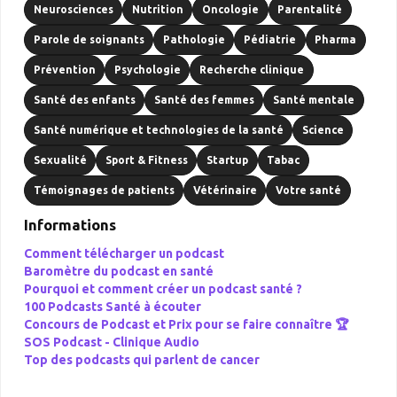
Neurosciences
Nutrition
Oncologie
Parentalité
Parole de soignants
Pathologie
Pédiatrie
Pharma
Prévention
Psychologie
Recherche clinique
Santé des enfants
Santé des femmes
Santé mentale
Santé numérique et technologies de la santé
Science
Sexualité
Sport & Fitness
Startup
Tabac
Témoignages de patients
Vétérinaire
Votre santé
Informations
Comment télécharger un podcast
Baromètre du podcast en santé
Pourquoi et comment créer un podcast santé ?
100 Podcasts Santé à écouter
Concours de Podcast et Prix pour se faire connaître 🏆
SOS Podcast -
Clinique Audio
Top des podcasts qui parlent de cancer