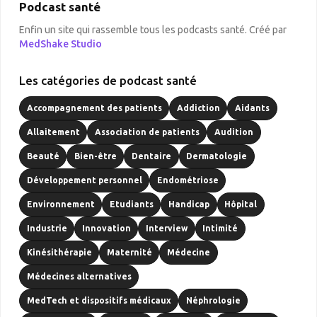
Podcast santé
Enfin un site qui rassemble tous les podcasts santé. Créé par
MedShake Studio
Les catégories de podcast santé
Accompagnement des patients
Addiction
Aidants
Allaitement
Association de patients
Audition
Beauté
Bien-être
Dentaire
Dermatologie
Développement personnel
Endométriose
Environnement
Etudiants
Handicap
Hôpital
Industrie
Innovation
Interview
Intimité
Kinésithérapie
Maternité
Médecine
Médecines alternatives
MedTech et dispositifs médicaux
Néphrologie