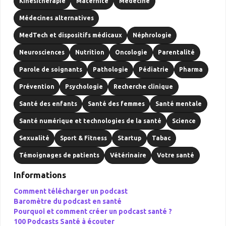
Kinésithérapie
Maternité
Médecine
Médecines alternatives
MedTech et dispositifs médicaux
Néphrologie
Neurosciences
Nutrition
Oncologie
Parentalité
Parole de soignants
Pathologie
Pédiatrie
Pharma
Prévention
Psychologie
Recherche clinique
Santé des enfants
Santé des femmes
Santé mentale
Santé numérique et technologies de la santé
Science
Sexualité
Sport & Fitness
Startup
Tabac
Témoignages de patients
Vétérinaire
Votre santé
Informations
Comment télécharger un podcast
Baromètre du podcast en santé
Pourquoi et comment créer un podcast santé ?
100 Podcasts Santé à écouter