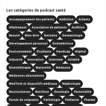
Les catégories de podcast santé
Accompagnement des patients
Addiction
Aidants
Allaitement
Association de patients
Audition
Beauté
Bien-être
Dentaire
Dermatologie
Développement personnel
Endométriose
Environnement
Etudiants
Handicap
Hôpital
Industrie
Innovation
Interview
Intimité
Kinésithérapie
Maternité
Médecine
Médecines alternatives
MedTech et dispositifs médicaux
Néphrologie
Neurosciences
Nutrition
Oncologie
Parentalité
Parole de soignants
Pathologie
Pédiatrie
Pharma