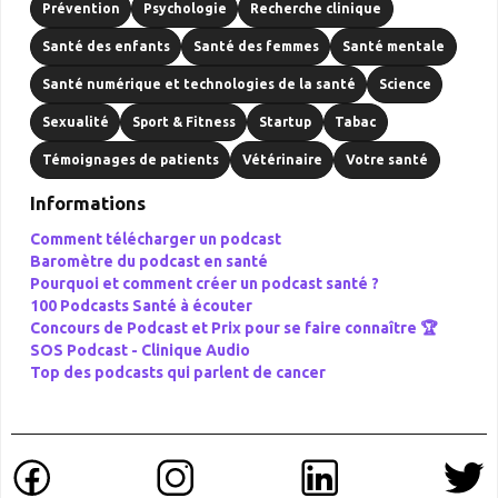
Prévention
Psychologie
Recherche clinique
Santé des enfants
Santé des femmes
Santé mentale
Santé numérique et technologies de la santé
Science
Sexualité
Sport & Fitness
Startup
Tabac
Témoignages de patients
Vétérinaire
Votre santé
Informations
Comment télécharger un podcast
Baromètre du podcast en santé
Pourquoi et comment créer un podcast santé ?
100 Podcasts Santé à écouter
Concours de Podcast et Prix pour se faire connaître 🏆
SOS Podcast -
Clinique Audio
Top des podcasts qui parlent de cancer