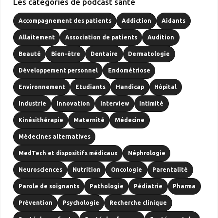
Les catégories de podcast santé
Accompagnement des patients
Addiction
Aidants
Allaitement
Association de patients
Audition
Beauté
Bien-être
Dentaire
Dermatologie
Développement personnel
Endométriose
Environnement
Etudiants
Handicap
Hôpital
Industrie
Innovation
Interview
Intimité
Kinésithérapie
Maternité
Médecine
Médecines alternatives
MedTech et dispositifs médicaux
Néphrologie
Neurosciences
Nutrition
Oncologie
Parentalité
Parole de soignants
Pathologie
Pédiatrie
Pharma
Prévention
Psychologie
Recherche clinique