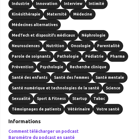
Industrie
Innovation
Interview
Intimité
Kinésithérapie
Maternité
Médecine
Médecines alternatives
MedTech et dispositifs médicaux
Néphrologie
Neurosciences
Nutrition
Oncologie
Parentalité
Parole de soignants
Pathologie
Pédiatrie
Pharma
Prévention
Psychologie
Recherche clinique
Santé des enfants
Santé des femmes
Santé mentale
Santé numérique et technologies de la santé
Science
Sexualité
Sport & Fitness
Startup
Tabac
Témoignages de patients
Vétérinaire
Votre santé
Informations
Comment télécharger un podcast
Baromètre du podcast en santé