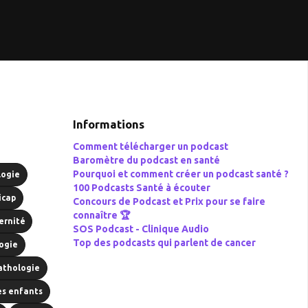
Informations
Comment télécharger un podcast
Baromètre du podcast en santé
Pourquoi et comment créer un podcast santé ?
logie
100 Podcasts Santé à écouter
icap
Concours de Podcast et Prix pour se faire
connaître 🏆
ernité
SOS Podcast -
Clinique Audio
Top des podcasts qui parlent de cancer
ogie
athologie
es enfants