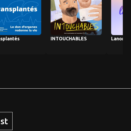
splantés
INTOUCHABLES
Lanomal
st