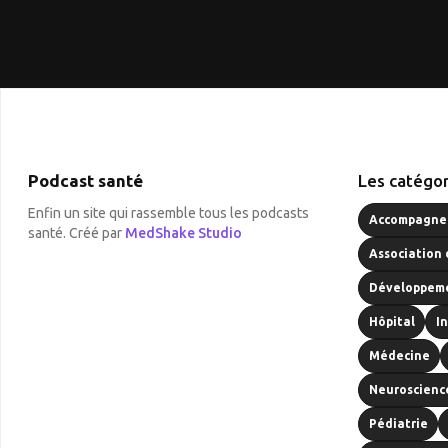
Podcast santé
Les catégor
Enfin un site qui rassemble tous les podcasts
Accompagnem
santé. Créé par
MedShake Studio
Association 
Développeme
Hôpital
I
Médecine
Neuroscienc
Pédiatrie