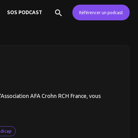
SOS PODCAST
Référencer un podcast
l'Association AFA Crohn RCH France, vous
dicap