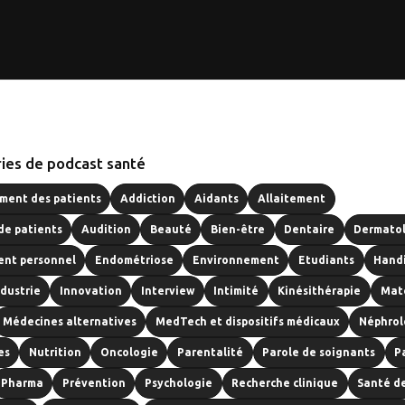
ies de podcast santé
ent des patients
Addiction
Aidants
Allaitement
de patients
Audition
Beauté
Bien-être
Dentaire
Dermato
nt personnel
Endométriose
Environnement
Etudiants
Hand
ndustrie
Innovation
Interview
Intimité
Kinésithérapie
Mat
Médecines alternatives
MedTech et dispositifs médicaux
Néphrol
es
Nutrition
Oncologie
Parentalité
Parole de soignants
P
Pharma
Prévention
Psychologie
Recherche clinique
Santé d