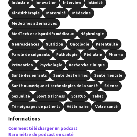
Industrie
Innovation
Interview
Intimité
Kinésithérapie
Maternité
Médecine
Médecines alternatives
MedTech et dispositifs médicaux
Néphrologie
Neurosciences
Nutrition
Oncologie
Parentalité
Parole de soignants
Pathologie
Pédiatrie
Pharma
Prévention
Psychologie
Recherche clinique
Santé des enfants
Santé des femmes
Santé mentale
Santé numérique et technologies de la santé
Science
Sexualité
Sport & Fitness
Startup
Tabac
Témoignages de patients
Vétérinaire
Votre santé
Informations
Comment télécharger un podcast
Baromètre du podcast en santé