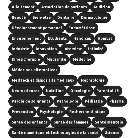
Allaitement
Association de patients
Audition
Beauté
Bien-être
Dentaire
Dermatologie
Développement personnel
Endométriose
Environnement
Etudiants
Handicap
Hôpital
Industrie
Innovation
Interview
Intimité
Kinésithérapie
Maternité
Médecine
Médecines alternatives
MedTech et dispositifs médicaux
Néphrologie
Neurosciences
Nutrition
Oncologie
Parentalité
Parole de soignants
Pathologie
Pédiatrie
Pharma
Prévention
Psychologie
Recherche clinique
Santé des enfants
Santé des femmes
Santé mentale
Santé numérique et technologies de la santé
Science