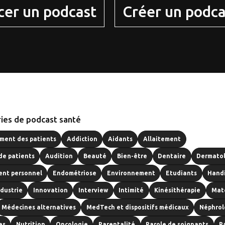
cer un podcast
Créer un podca
ies de podcast santé
ent des patients
Addiction
Aidants
Allaitement
de patients
Audition
Beauté
Bien-être
Dentaire
Dermato
nt personnel
Endométriose
Environnement
Etudiants
Hand
ndustrie
Innovation
Interview
Intimité
Kinésithérapie
Mat
Médecines alternatives
MedTech et dispositifs médicaux
Néphrol
es
Nutrition
Oncologie
Parentalité
Parole de soignants
P