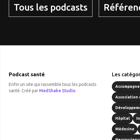
Tous les podcasts
Référen
Podcast santé
Les catégor
Enfin un site qui rassemble tous les podcasts
Accompagnem
santé. Créé par
MedShake Studio
Association 
Développeme
Hôpital
I
Médecine
Neuroscienc