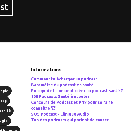
st
Informations
Comment télécharger un podcast
Baromètre du podcast en santé
Pourquoi et comment créer un podcast santé ?
logie
100 Podcasts Santé à écouter
icap
Concours de Podcast et Prix pour se faire
connaître 🏆
ernité
SOS Podcast -
Clinique Audio
Top des podcasts qui parlent de cancer
ogie
athologie