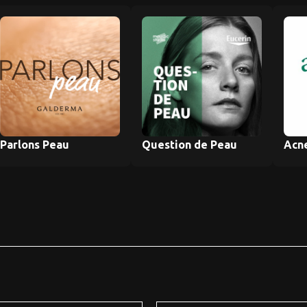
Parlons Peau
Question de Peau
Acne