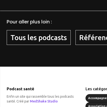
Pour aller plus loin :
Tous les podcasts
Référen
Podcast santé
Les catégor
Enfin un site qui rassemble tous les podcasts
Accompagnem
santé. Créé par
MedShake Studio
Association 