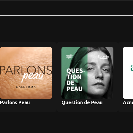
Parlons Peau
Question de Peau
Acne