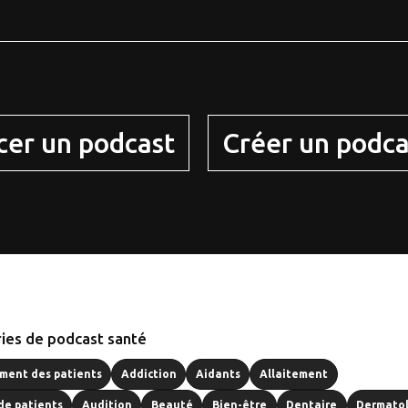
cer un podcast
Créer un podca
ies de podcast santé
ent des patients
Addiction
Aidants
Allaitement
de patients
Audition
Beauté
Bien-être
Dentaire
Dermato