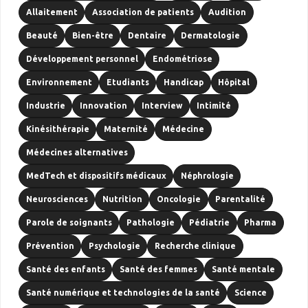
Allaitement
Association de patients
Audition
Beauté
Bien-être
Dentaire
Dermatologie
Développement personnel
Endométriose
Environnement
Etudiants
Handicap
Hôpital
Industrie
Innovation
Interview
Intimité
Kinésithérapie
Maternité
Médecine
Médecines alternatives
MedTech et dispositifs médicaux
Néphrologie
Neurosciences
Nutrition
Oncologie
Parentalité
Parole de soignants
Pathologie
Pédiatrie
Pharma
Prévention
Psychologie
Recherche clinique
Santé des enfants
Santé des femmes
Santé mentale
Santé numérique et technologies de la santé
Science