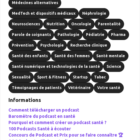
Médecines alternatives
MedTech et dispositifs médicaux
Néphrologie
Neurosciences
Nutrition
Oncologie
Parentalité
Parole de soignants
Pathologie
Pédiatrie
Pharma
Prévention
Psychologie
Recherche clinique
Santé des enfants
Santé des femmes
Santé mentale
Santé numérique et technologies de la santé
Science
Sexualité
Sport & Fitness
Startup
Tabac
Témoignages de patients
Vétérinaire
Votre santé
Informations
Comment télécharger un podcast
Baromètre du podcast en santé
Pourquoi et comment créer un podcast santé ?
100 Podcasts Santé à écouter
Concours de Podcast et Prix pour se faire connaître 🏆