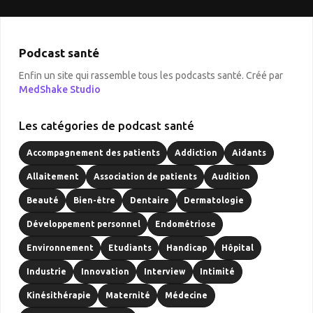
Podcast santé
Enfin un site qui rassemble tous les podcasts santé. Créé par
MedShake Studio
Les catégories de podcast santé
Accompagnement des patients
Addiction
Aidants
Allaitement
Association de patients
Audition
Beauté
Bien-être
Dentaire
Dermatologie
Développement personnel
Endométriose
Environnement
Etudiants
Handicap
Hôpital
Industrie
Innovation
Interview
Intimité
Kinésithérapie
Maternité
Médecine