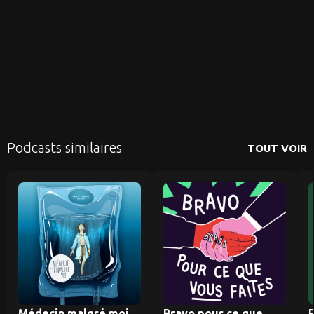
Podcasts similaires
TOUT VOIR
Médecin malgré moi
Bravo pour ce que
P