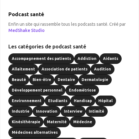
Podcast santé
Enfin un site qui rassemble tous les podcasts santé. Créé par
MedShake Studio
Les catégories de podcast santé
Accompagnement des patients
Addiction
Aidants
Allaitement
Association de patients
Audition
Beauté
Bien-être
Dentaire
Dermatologie
Développement personnel
Endométriose
Environnement
Etudiants
Handicap
Hôpital
Industrie
Innovation
Interview
Intimité
Kinésithérapie
Maternité
Médecine
Médecines alternatives