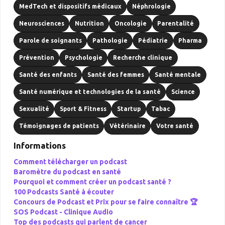
MedTech et dispositifs médicaux
Néphrologie
Neurosciences
Nutrition
Oncologie
Parentalité
Parole de soignants
Pathologie
Pédiatrie
Pharma
Prévention
Psychologie
Recherche clinique
Santé des enfants
Santé des femmes
Santé mentale
Santé numérique et technologies de la santé
Science
Sexualité
Sport & Fitness
Startup
Tabac
Témoignages de patients
Vétérinaire
Votre santé
Informations
Comment télécharger un podcast
Baromètre du podcast en santé
Pourquoi et comment créer un podcast santé ?
100 Podcasts Santé à écouter
Concours de Podcast et Prix pour se faire connaître 🏆
SOS Podcast -
Clinique Audio
Top des podcasts qui parlent de cancer