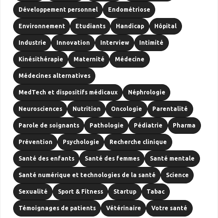
Développement personnel
Endométriose
Environnement
Etudiants
Handicap
Hôpital
Industrie
Innovation
Interview
Intimité
Kinésithérapie
Maternité
Médecine
Médecines alternatives
MedTech et dispositifs médicaux
Néphrologie
Neurosciences
Nutrition
Oncologie
Parentalité
Parole de soignants
Pathologie
Pédiatrie
Pharma
Prévention
Psychologie
Recherche clinique
Santé des enfants
Santé des femmes
Santé mentale
Santé numérique et technologies de la santé
Science
Sexualité
Sport & Fitness
Startup
Tabac
Témoignages de patients
Vétérinaire
Votre santé