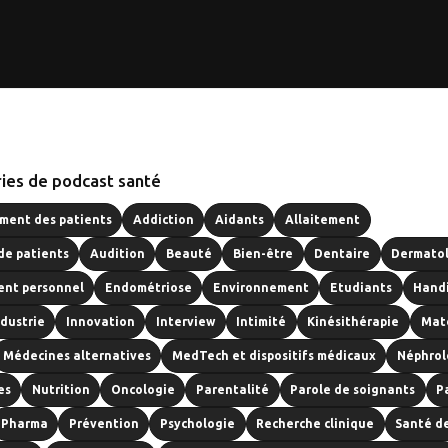
ies de podcast santé
ent des patients
Addiction
Aidants
Allaitement
de patients
Audition
Beauté
Bien-être
Dentaire
Dermato
nt personnel
Endométriose
Environnement
Etudiants
Hand
ndustrie
Innovation
Interview
Intimité
Kinésithérapie
Mat
Médecines alternatives
MedTech et dispositifs médicaux
Néphrol
es
Nutrition
Oncologie
Parentalité
Parole de soignants
P
Pharma
Prévention
Psychologie
Recherche clinique
Santé d