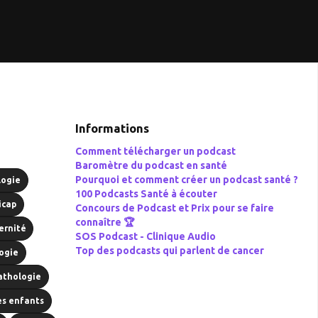
Informations
Comment télécharger un podcast
Baromètre du podcast en santé
Pourquoi et comment créer un podcast santé ?
logie
100 Podcasts Santé à écouter
icap
Concours de Podcast et Prix pour se faire
connaître 🏆
ernité
SOS Podcast -
Clinique Audio
Top des podcasts qui parlent de cancer
ogie
athologie
es enfants