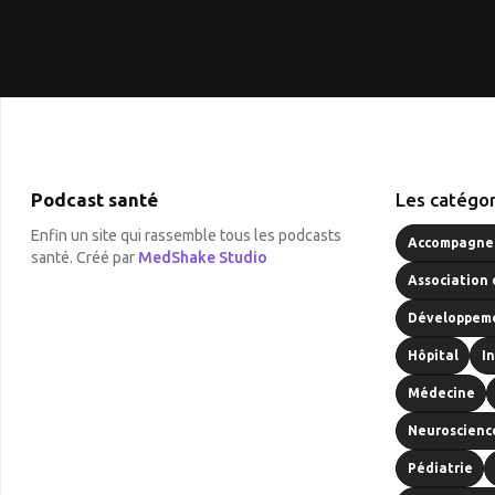
Podcast santé
Les catégor
Enfin un site qui rassemble tous les podcasts
Accompagnem
santé. Créé par
MedShake Studio
Association 
Développeme
Hôpital
I
Médecine
Neuroscienc
Pédiatrie