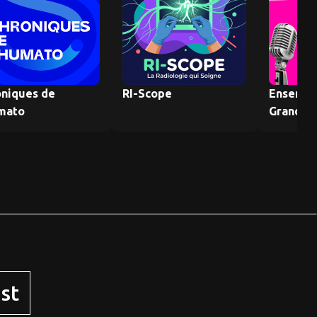
oniques de
RI-Scope
Ensembl
mato
Grandir 
st