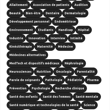
Allaitement
Association de patients
Audition
Beauté
Bien-être
Dentaire
Dermatologie
Développement personnel
Endométriose
Environnement
Etudiants
Handicap
Hôpital
Industrie
Innovation
Interview
Intimité
Kinésithérapie
Maternité
Médecine
Médecines alternatives
MedTech et dispositifs médicaux
Néphrologie
Neurosciences
Nutrition
Oncologie
Parentalité
Parole de soignants
Pathologie
Pédiatrie
Pharma
Prévention
Psychologie
Recherche clinique
Santé des enfants
Santé des femmes
Santé mentale
Santé numérique et technologies de la santé
Science