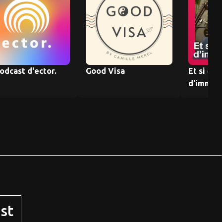
odcast d'ector.
Good Visa
Et si on 
d'immuni
st