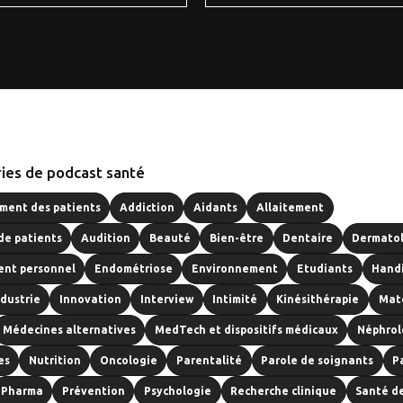
ies de podcast santé
ent des patients
Addiction
Aidants
Allaitement
de patients
Audition
Beauté
Bien-être
Dentaire
Dermato
nt personnel
Endométriose
Environnement
Etudiants
Hand
ndustrie
Innovation
Interview
Intimité
Kinésithérapie
Mat
Médecines alternatives
MedTech et dispositifs médicaux
Néphrol
es
Nutrition
Oncologie
Parentalité
Parole de soignants
P
Pharma
Prévention
Psychologie
Recherche clinique
Santé d