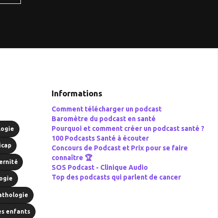
Informations
Comment télécharger un podcast
Baromètre du podcast en santé
Pourquoi et comment créer un podcast santé ?
logie
100 Podcasts Santé à écouter
icap
Concours de Podcast et Prix pour se faire
connaître 🏆
ernité
SOS Podcast -
Clinique Audio
Top des podcasts qui parlent de cancer
ogie
athologie
es enfants