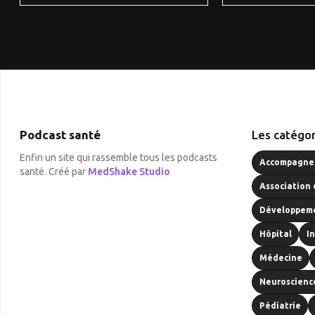
Podcast santé
Les catégor
Enfin un site qui rassemble tous les podcasts
Accompagnem
santé. Créé par
MedShake Studio
Association 
Développeme
Hôpital
I
Médecine
Neuroscienc
Pédiatrie