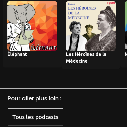
Éléphant
Les Héroïnes de la
M
Médecine
Pour aller plus loin :
Tous les podcasts