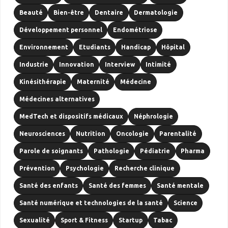
Beauté
Bien-être
Dentaire
Dermatologie
Développement personnel
Endométriose
Environnement
Etudiants
Handicap
Hôpital
Industrie
Innovation
Interview
Intimité
Kinésithérapie
Maternité
Médecine
Médecines alternatives
MedTech et dispositifs médicaux
Néphrologie
Neurosciences
Nutrition
Oncologie
Parentalité
Parole de soignants
Pathologie
Pédiatrie
Pharma
Prévention
Psychologie
Recherche clinique
Santé des enfants
Santé des femmes
Santé mentale
Santé numérique et technologies de la santé
Science
Sexualité
Sport & Fitness
Startup
Tabac